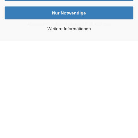
Nur Notwendige
Aluminium Lenkererhöhung 28/28 +20 mm
Weitere Informationen
UVP 26,83 EUR
Nur 22,55 EUR
-16%
Aluminium Lenkererhöhung Half-Moon Spacer 28/28