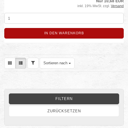
Nur 10,68 EUR
inkl. 19% MwSt. zzgl.
Versand
IN DEN WARENKORB
FILTER
Sortieren nach
Sortieren nach
FILTERN
ZURÜCKSETZEN