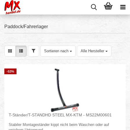
Paddock/Fahrerlager
FILTER
Sortieren nach
Sortieren nach
Alle Hersteller
-53%
T-Ständer/T-STANDHD STEEL MX-KTM - MS22M00601
Stabiler Montageständer kippt nicht beim Waschen oder auf
weichem Untergrund