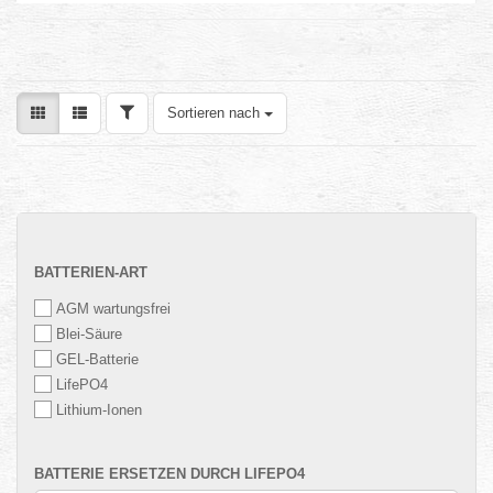
FILTER
Sortieren nach
Sortieren nach
BATTERIEN-
BATTERIEN-ART
ART
AGM wartungsfrei
Blei-Säure
GEL-Batterie
LifePO4
Lithium-Ionen
BATTERIE
BATTERIE ERSETZEN DURCH LIFEPO4
ERSETZEN