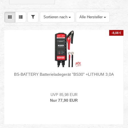
FILTER
Sortieren nach
Sortieren nach
Alle Hersteller
-8,08 €
BS-BATTERY Batterieladegerät "BS30" +LITHIUM 3,0A
UVP 85,98 EUR
Nur 77,90 EUR