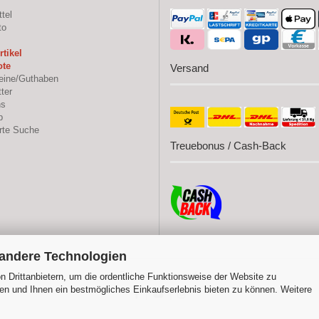
tel
to
tikel
te
Versand
ine/Guthaben
ter
ns
p
rte Suche
Treuebonus / Cash-Back
 andere Technologien
Folgen Sie uns auf:
 Drittanbietern, um die ordentliche Funktionsweise der Website zu
en und Ihnen ein bestmögliches Einkaufserlebnis bieten zu können. Weitere
|
|