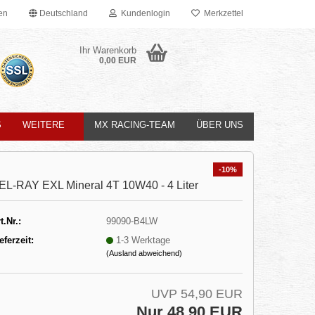
en
Deutschland
Kundenlogin
Merkzettel
Ihr Warenkorb
0,00 EUR
S
WEITERE
MX RACING-TEAM
ÜBER UNS
-10%
EL-RAY EXL Mineral 4T 10W40 - 4 Liter
t.Nr.:
99090-B4LW
eferzeit:
1-3 Werktage
(Ausland abweichend)
UVP 54,90 EUR
Nur 48,90 EUR