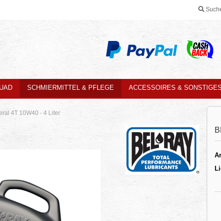
Such
QUAD
SCHMIERMITTEL & PFLEGE
ACCESSOIRES & SONSTIGE
al 4T 10W40 - 4 Liter
B
Ar
Li