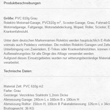
Produktbeschreibungen
Größe:
PVC 610g Grau
2
Rolektro Motorrad-Garage, PVC610g m
, Scooter-Garage, Grau, Fahrrad-
Motorradgarage, Faltgarage, Motoradabdeckung, Moped, Roller, Scooter, E-S
Krankenfahrstuhl.
Unter dem deutschen Markennamen Rolektro werden hauptsächlich E-Roller,
vormals auch Pedelecs vertrieben. Die mobilen Rolektro Garagen und Zelte
Unterbringung von Zweirädern, E-Trikes oder Krankenfahrstühlen, können na
Aufbewahrungsbox für alle Dinge des Alltags verwendet werden.
Aufgrund dieses Einsatzgebietes wurden nur witterungsbeständige Materia
verarbeitet.
Technische Daten:
Material Zelt: PVC 610g m2
Farbe: Grau
Gestänge: Verzinktes Stahlrohr 1,2mm Dicke
Abmessung Garage: 240cm L x 160cm B x 190cm H
Abmessung Rolltür: 150cm H, 100cm B Paketabmessung: 126cm L x 34
Bruttogewicht: 36 KG