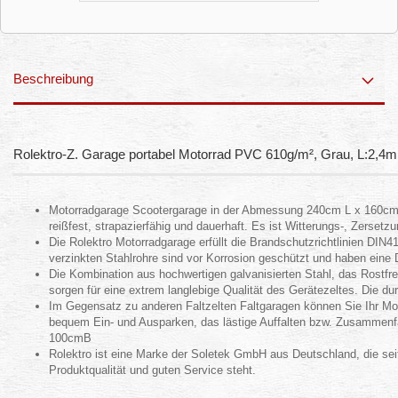
Beschreibung
Rolektro-Z. Garage portabel Motorrad PVC 610g/m², Grau, L:2,4
Motorradgarage Scootergarage in der Abmessung 240cm L x 160cm 
reißfest, strapazierfähig und dauerhaft. Es ist Witterungs-, Zerset
Die Rolektro Motorradgarage erfüllt die Brandschutzrichtlinien DI
verzinkten Stahlrohre sind vor Korrosion geschützt und haben ein
Die Kombination aus hochwertigen galvanisierten Stahl, das Rostfr
sorgen für eine extrem langlebige Qualität des Gerätezeltes. Die 
Im Gegensatz zu anderen Faltzelten Faltgaragen können Sie Ihr Mo
bequem Ein- und Ausparken, das lästige Auffalten bzw. Zusammenfal
100cmB
Rolektro ist eine Marke der Soletek GmbH aus Deutschland, die seit
Produktqualität und guten Service steht.